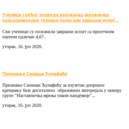
Ученици трећег разреда руковалац-механичар
пољопривредне технике полагали завршни испит…
Сви ученици су положили завршни испит са просечном
оценом одличан 4,67..
уторак, 16. јун 2020.
Признање Синиши Ћулафићу
Признање Синиши Ћулафићу за изузетан допринос
креирању базе дигиталних образовних материјала у оквиру
групе "Наставничка мрежа током пандемије"...
уторак, 16. јун 2020.