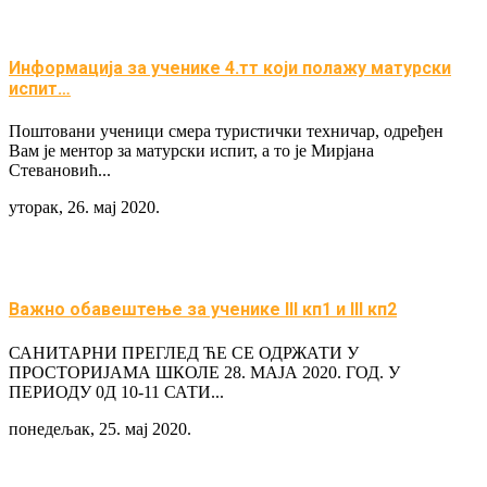
Информација за ученике 4.тт који полажу матурски
испит…
Поштовани ученици смера туристички техничар, одређен
Вам је ментор за матурски испит, а то је Мирјана
Стевановић...
уторак, 26. мај 2020.
Важно обавештење за ученике III кп1 и III кп2
САНИТАРНИ ПРЕГЛЕД ЋЕ СЕ ОДРЖАТИ У
ПРОСТОРИЈАМА ШКОЛЕ 28. МАЈА 2020. ГОД. У
ПЕРИОДУ 0Д 10-11 САТИ...
понедељак, 25. мај 2020.