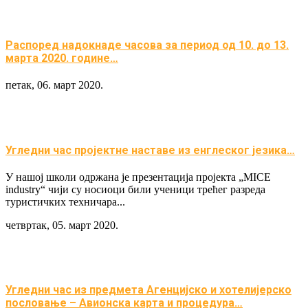
Распоред надокнаде часова за период од 10. до 13.
марта 2020. године…
петак, 06. март 2020.
Угледни час пројектне наставе из енглеског језика…
У нашој школи одржана је презентација пројекта „MICE
industry“ чији су носиоци били ученици трећег разреда
туристичких техничара...
четвртак, 05. март 2020.
Угледни час из предмета Агенцијско и хотелијерско
пословање – Авионска карта и процедура…