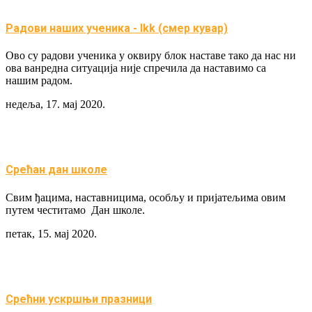
Радови наших ученика - Ikk (смер кувар)
Ово су радови ученика у оквиру блок наставе тако да нас ни
ова ванредна ситуација није спречила да наставимо са
нашим радом.
недеља, 17. мај 2020.
Срећан дан школе
Свим ђацима, наставницима, особљу и пријатељима овим
путем честитамо Дан школе.
петак, 15. мај 2020.
Срећни ускршњи празници