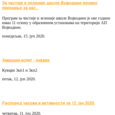
За чистије и зеленије школе Војводине-велико
признање за нас…
Програм за чистије и зеленије школе Војводине је ове године
имао 11 сезону у образовним установама на територији АП
Војводине.
понедељак, 15. јун 2020.
Завршни испит - кувари
Кувари 3кп1 и 3кп2
петак, 12. јун 2020.
Распоред часова и активности за 12. јун 2020.
четвртак, 11. јун 2020.