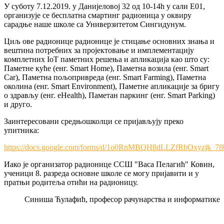
У суботу 7.12.2019. у Данијеловој 32 од 10-14h у сали Е01,
организује се бесплатна смартинг радионица у оквиру
сарадње наше школе са Универзитетом Сингидунум.
Циљ ове радионице радионице је стицање основних знања и
вештина потребних за пројектовање и имплементацију
комплетних IoT паметних решења и апликација као што су:
Паметне куће (енг. Smart Home), Паметна возила (енг. Smart
Car), Паметна пољопривреда (енг. Smart Farming), Паметна
околина (енг. Smart Environment), Паметне апликације за бригу
о здрављу (енг. eHealth), Паметан паркинг (енг. Smart Parking)
и друго.
Заинтересовани средњошколци се пријављују преко
упитника:
https://docs.google.com/forms/d/1o0RnMBQH8dLLZfRbOxyzjk_
Иако је организатор радионице ССШ "Васа Пелагић" Ковин,
ученици 8. разреда основне школе се могу пријавити и у
пратњи родитеља отићи на радионицу.
Синиша Ћулафић, професор рачунарства и информатике