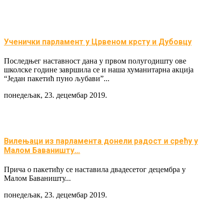
Ученички парламент у Црвеном крсту и Дубовцу
Последњег наставност дана у првом полугодишту ове
школске године завршила се и наша хуманитарна акција
“Један пакетић пуно љубави”...
понедељак, 23. децембар 2019.
Вилењаци из парламента донели радост и срећу у
Малом Баваништу…
Прича о пакетићу се наставила двадесетог децембра у
Малом Баваништу...
понедељак, 23. децембар 2019.