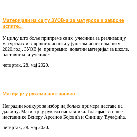
Материјали на сајту ЗУОВ-а за матурске и заврсне
испите…
У циљу што боље припреме свих учесника за реализацију
матурских и завршних испита у јунском испитном року
2020.год., ЗУОВ је припремио додатни материјал за школе,
наставнике и ученике:
четвртак, 28. мај 2020.
Магија је у рукама наставника
Наградни конкурс за избор најбољих примера наставе на
даљину: Магија је у рукама наставника. Гласајмо за наше
наставнике Венеру Арсенов Бојовић и Синишу Ћулафића.
четвртак, 28. мај 2020.