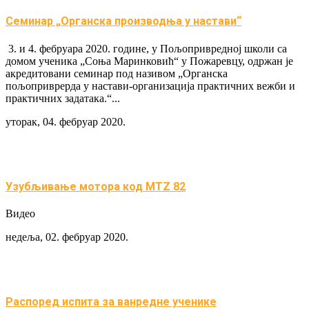
Семинар „Органска производња у настави“
3. и 4. фебруара 2020. године, у Пољопривредној школи са
домом ученика „Соња Маринковић“ у Пожаревцу, одржан је
акредитовани семинар под називом „Органска
пољоприврерда у настави-организација практичних вежби и
практичних задатака.“...
уторак, 04. фебруар 2020.
Узубљивање мотора код MTZ 82
Видео
недеља, 02. фебруар 2020.
Распоред испита за ванредне ученике