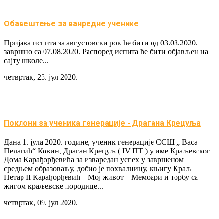
Обавештење за ванредне ученике
Пријава испита за августовски рок ће бити од 03.08.2020.
завршно са 07.08.2020. Распоред испита ће бити објављен на
сајту школе...
четвртак, 23. јул 2020.
Поклони за ученика генерације - Драгана Крецуља
Дана 1. јула 2020. године, ученик генерације ССШ „ Васа
Пелагић“ Ковин, Драган Крецуљ ( IV ПТ ) у име Краљевског
Дома Карађорђевића за изваредан успех у завршеном
средњем образовању, добио је похвалницу, књигу Краљ
Петар II Карађорђевић – Мој живот – Мемоари и торбу са
жигом краљевске породице...
четвртак, 09. јул 2020.