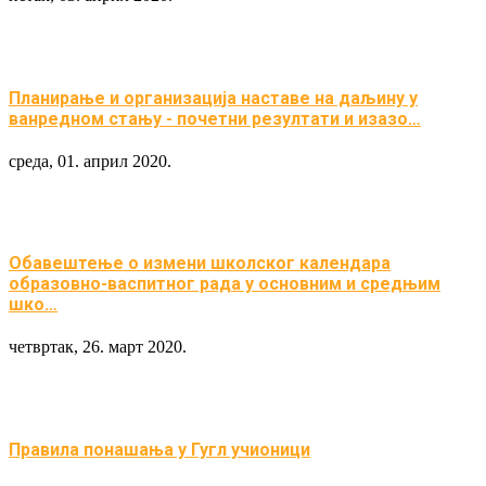
Планирање и организација наставе на даљину у
ванредном стању - почетни резултати и изазо…
среда, 01. април 2020.
Обавештење о измени школског календара
образовно-васпитног рада у основним и средњим
шко…
четвртак, 26. март 2020.
Правила понашања у Гугл учионици