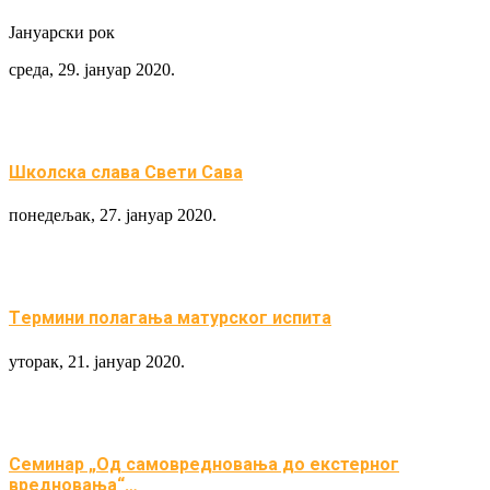
Јануарски рок
среда, 29. јануар 2020.
Школска слава Свети Сава
понедељак, 27. јануар 2020.
Tермини полагања матурског испита
уторак, 21. јануар 2020.
Семинар „Од самовредновања до екстерног
вредновања“…