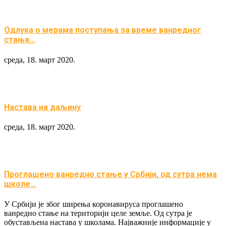
Одлука о мерама поступања за време ванредног
стања…
среда, 18. март 2020.
Настава на даљину
среда, 18. март 2020.
Проглашено ванредно стање у Србији, од сутра нема
школе…
У Србији је због ширења коронавируса проглашено
ванредно стање на територији целе земље. Од сутра је
обустављена настава у школама. Најважније информације у