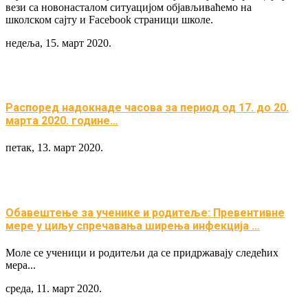
вези са новонасталом ситуацијом објављиваћемо на
школском сајту и Facebook страници школе.
недеља, 15. март 2020.
Распоред надокнаде часова за период од 17. до 20.
марта 2020. године…
петак, 13. март 2020.
Обавештење за ученике и родитеље: Превентивне
мере у циљу спречавања ширења инфекција …
Моле се ученици и родитељи да се придржавају следећих
мера...
среда, 11. март 2020.