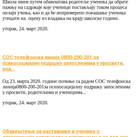
Школа овим путем обавештава родитеље ученика да обрате
пажњу на садржаје које ученици постављају током процеса
онлајн учења, као и да ће непримерено понашање ученика
утицати на оцену из владања на крају школске године.
уторак, 24. март 2020.
СОС телефонска линија 0800-200-201 за
психосоцијалну подршку запосленима у просвети,
род…
Од 23. марта 2020. године почиње са радом СОС телефонска
линија0800-200-201за психосоцијалну подршку запосленима
у просвети, родитељима и ученицима...
уторак, 24. март 2020.
Обавештење за наставнике и ученике о