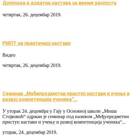
Допунска и додатна настава за време распуста
четвртак, 26. децембар 2019.
РМПТ на практичној настави
Видео
четвртак, 26. децембар 2019.
Семинар „Међипредметни приступ настави и учењу и
развој компетенција ученика“…
У уторак 24. децембра у Гају у Основној школи „Миша
Стојковић“ одржан је семинар под називом „Међупредметни
приступ настави и учењу и развој компетенција ученика“...
уторак, 24. децембар 2019.