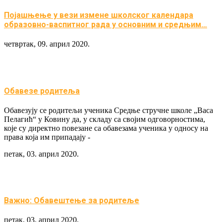
Појашњење у вези измене школског календара
образовно-васпитног рада у основним и средњим…
четвртак, 09. април 2020.
Обавезе родитеља
Обавезују се родитељи ученика Средње стручне школе „Васа
Пелагић“ у Ковину да, у складу са својим одговорностима,
које су директно повезане са обавезама ученика у односу на
права која им припадају -
петак, 03. април 2020.
Важно: Обавештење за родитеље
петак, 03. април 2020.