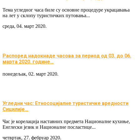
Тема угледног часа биле су основне процедуре украцавања
на лет у склопу туристичких путовања...
среда, 04. март 2020.
Распоред надокнаде часова за период од 03. до 06.
марта 2020. године…
понедељак, 02. март 2020.
Угледни час: Етносоцијалне туристичке вредности
Сицилије…
Час је корелација наставних предмета Националне кухиње,
Енглески језик и Националне посластице...
четвртак, 27. фебруар 2020.