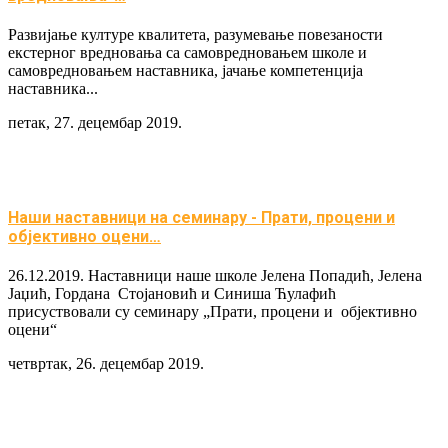
Развијање културе квалитета, разумевање повезаности
екстерног вредновања са самовредновањем школе и
самовредновањем наставника, јачање компетенција
наставника...
петак, 27. децембар 2019.
Наши наставници на семинару - Прати, процени и
објективно оцени…
26.12.2019. Наставници наше школе Јелена Попадић, Јелена
Јаџић, Гордана Стојановић и Синиша Ћулафић
присуствовали су семинару „Прати, процени и објективно
оцени“
четвртак, 26. децембар 2019.