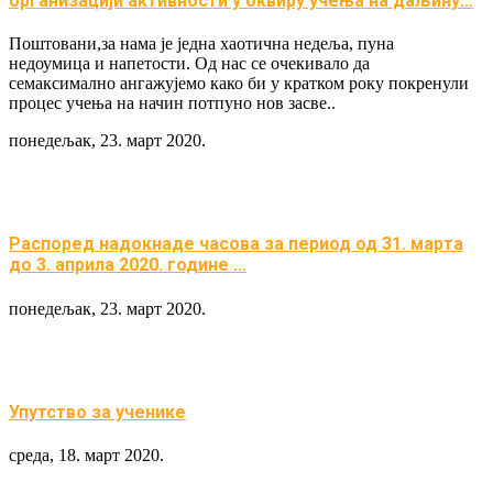
организацији активности у оквиру учења на даљину…
Поштовани,за нама је једна хаотична недеља, пуна
недоумица и напетости. Од нас се очекивало да
семаксимално ангажујемо како би у кратком року покренули
процес учења на начин потпуно нов засве..
понедељак, 23. март 2020.
Распоред надокнаде часова за период од 31. марта
до 3. априла 2020. године …
понедељак, 23. март 2020.
Упутство за ученике
среда, 18. март 2020.