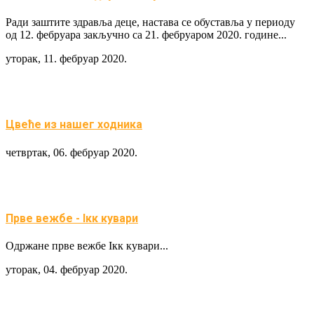
Ради заштите здравља деце, настава се обуставља у периоду
од 12. фебруара закључно са 21. фебруаром 2020. године...
уторак, 11. фебруар 2020.
Цвеће из нашег ходника
четвртак, 06. фебруар 2020.
Прве вежбе - Iкк кувари
Одржане прве вежбе Iкк кувари...
уторак, 04. фебруар 2020.