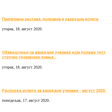
Припремна настава, поправни и разредни испити
уторак, 18. август 2020.
Обавештење за ванредне ученике који полажу тест
стручно теоријских знања…
уторак, 18. август 2020.
Распоред испита за вaнредне ученикe - август 2020.
понедељак, 17. август 2020.