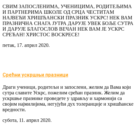
СВИМ ЗАПОСЛЕНИМА, УЧЕНИЦИМА, РОДИТЕЉИМА
И ПАРТНЕРИМА ШКОЛЕ ОД СРЦА ЧЕСТИТАМ
НАЈВЕЋИ ХРИШЋАНСКИ ПРАЗНИК УСКРС! НЕК ВАМ
ПРАЗНИЧНА СНАГА ЈУТРА ДАРУЈЕ УВЕК БОЉЕ СУТРА
И ДАРУЈЕ БЛАГОСЛОВ ВЕЧАН НЕК ВАМ ЈЕ УСКРС
СРЕЋАН! ХРИСТОС ВОСКРЕСЕ!
петак, 17. април 2020.
Срећни ускршњи празници
Драги ученици, родитељи и запослени, желим да Вама који
сутра славите Ускрс, пожелим срећан празник. Желим да
ускршње празнике проведете у здрављу и хармонији са
својим најмилијима, негујући дух толеранције и хришћанске
вредности.
субота, 11. април 2020.