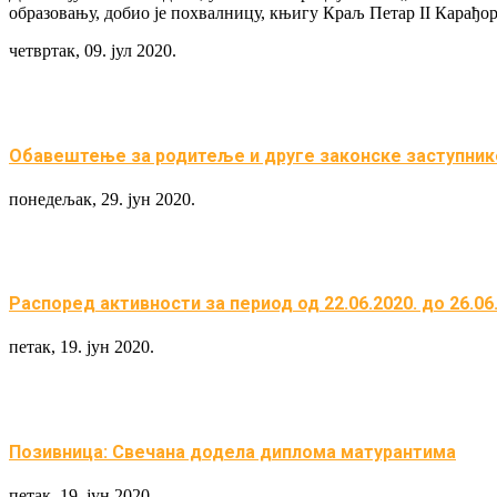
образовању, добио је похвалницу, књигу Краљ Петар II Карађо
четвртак, 09. јул 2020.
Обавештење за родитеље и друге законске заступнике
понедељак, 29. јун 2020.
Распоред активности за период од 22.06.2020. до 26.06
петак, 19. јун 2020.
Позивница: Свечана додела диплома матурантима
петак, 19. јун 2020.