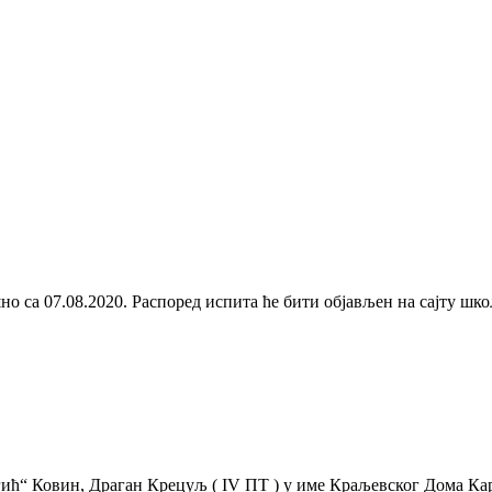
но са 07.08.2020. Распоред испита ће бити објављен на сајту школ
агић“ Ковин, Драган Крецуљ ( IV ПТ ) у име Краљевског Дома Ка