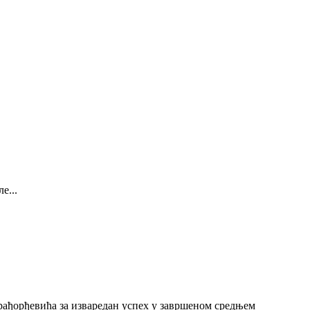
е...
рађорђевића за изваредан успех у завршеном средњем