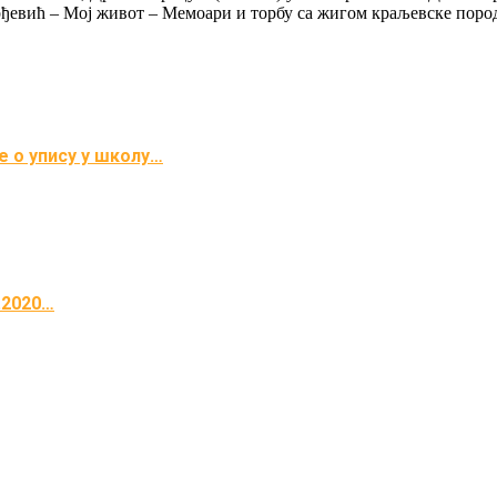
рђевић – Мој живот – Мемоари и торбу са жигом краљевске пород
 о упису у школу…
.2020…