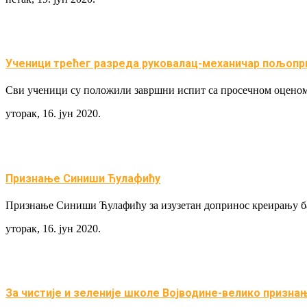
Ученици трећег разреда руковалац-механичар пољопр
Сви ученици су положили завршни испит са просечном оценом 
уторак, 16. јун 2020.
Признање Синиши Ћулафићу
Признање Синиши Ћулафићу за изузетан допринос креирању баз
уторак, 16. јун 2020.
За чистије и зеленије школе Војводине-велико призна