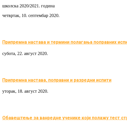
школска 2020/2021. година
четвртак, 10. септембар 2020.
Припремна настава и термини полагања поправних исп
субота, 22. август 2020.
Припремна настава, поправни и разредни испити
уторак, 18. август 2020.
Обавештење за ванредне ученике који полажу тест ст