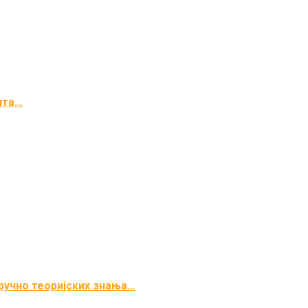
ита…
ручно теоријских знања…