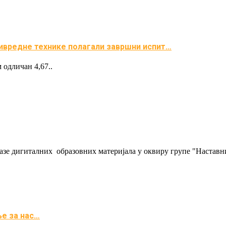
ивредне технике полагали завршни испит…
одличан 4,67..
е дигиталних образовних материјала у оквиру групе "Наставни
ње за нас…