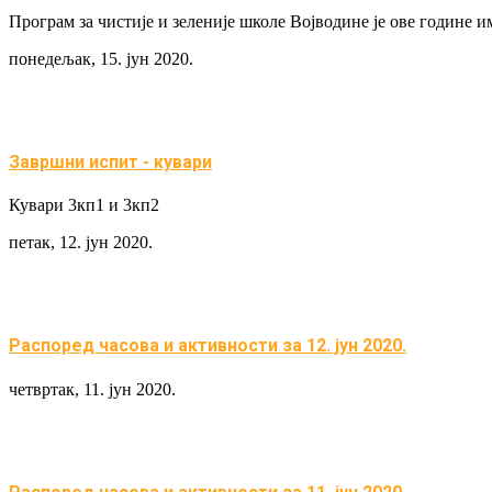
Програм за чистије и зеленије школе Војводине је ове године 
понедељак, 15. јун 2020.
Завршни испит - кувари
Кувари 3кп1 и 3кп2
петак, 12. јун 2020.
Распоред часова и активности за 12. јун 2020.
четвртак, 11. јун 2020.