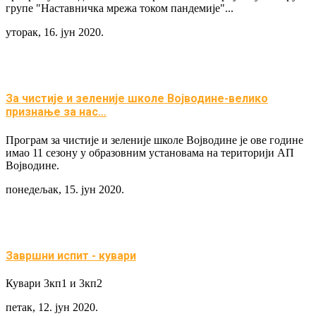
групе "Наставничка мрежа током пандемије"...
уторак, 16. јун 2020.
За чистије и зеленије школе Војводине-велико
признање за нас…
Програм за чистије и зеленије школе Војводине је ове године
имао 11 сезону у образовним установама на територији АП
Војводине.
понедељак, 15. јун 2020.
Завршни испит - кувари
Кувари 3кп1 и 3кп2
петак, 12. јун 2020.