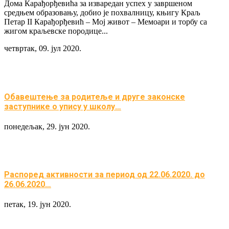
Дома Карађорђевића за изваредан успех у завршеном
средњем образовању, добио је похвалницу, књигу Краљ
Петар II Карађорђевић – Мој живот – Мемоари и торбу са
жигом краљевске породице...
четвртак, 09. јул 2020.
Обавештење за родитеље и друге законске
заступнике о упису у школу…
понедељак, 29. јун 2020.
Распоред активности за период од 22.06.2020. до
26.06.2020…
петак, 19. јун 2020.