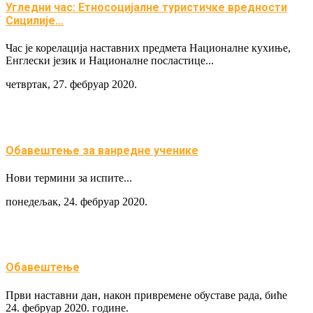
Угледни час: Етносоцијалне туристичке вредности
Сицилије…
Час је корелација наставних предмета Националне кухиње,
Енглески језик и Националне посластице...
четвртак, 27. фебруар 2020.
Обавештење за ванредне ученике
Нови термини за испите...
понедељак, 24. фебруар 2020.
Обавештење
Први наставни дан, након привремене обуставе рада, биће
24. фебруар 2020. године.