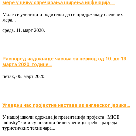
мере у циљу спречавања ширења инфекција …
Моле се ученици и родитељи да се придржавају следећих
мера...
среда, 11. март 2020.
Распоред надокнаде часова за период од 10. до 13.
марта 2020. године…
петак, 06. март 2020.
Угледни час пројектне наставе из енглеског језика…
У нашој школи одржана је презентација пројекта „MICE
industry“ чији су носиоци били ученици трећег разреда
туристичких техничара...