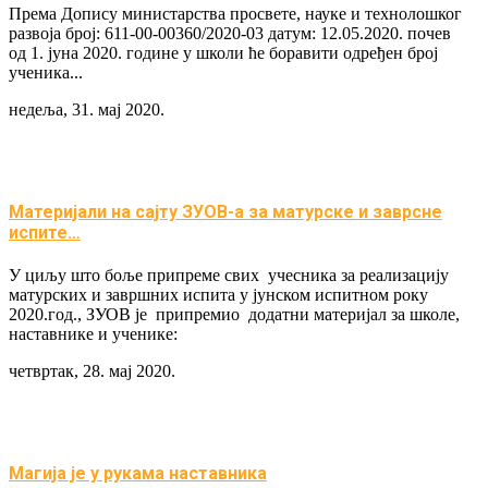
Према Допису министарства просвете, науке и технолошког
развоја број: 611-00-00360/2020-03 датум: 12.05.2020. почев
од 1. јуна 2020. године у школи ће боравити одређен број
ученика...
недеља, 31. мај 2020.
Материјали на сајту ЗУОВ-а за матурске и заврсне
испите…
У циљу што боље припреме свих учесника за реализацију
матурских и завршних испита у јунском испитном року
2020.год., ЗУОВ је припремио додатни материјал за школе,
наставнике и ученике:
четвртак, 28. мај 2020.
Магија је у рукама наставника