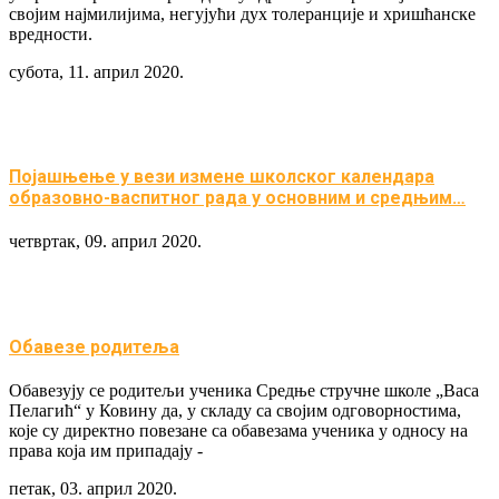
својим најмилијима, негујући дух толеранције и хришћанске
вредности.
субота, 11. април 2020.
Појашњење у вези измене школског календара
образовно-васпитног рада у основним и средњим…
четвртак, 09. април 2020.
Обавезе родитеља
Обавезују се родитељи ученика Средње стручне школе „Васа
Пелагић“ у Ковину да, у складу са својим одговорностима,
које су директно повезане са обавезама ученика у односу на
права која им припадају -
петак, 03. април 2020.