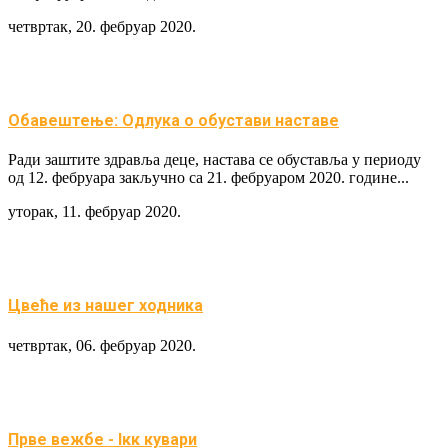
четвртак, 20. фебруар 2020.
Обавештење: Одлука о обустави наставе
Ради заштите здравља деце, настава се обуставља у периоду
од 12. фебруара закључно са 21. фебруаром 2020. године...
уторак, 11. фебруар 2020.
Цвеће из нашег ходника
четвртак, 06. фебруар 2020.
Прве вежбе - Iкк кувари