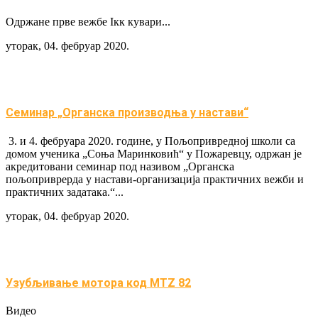
Одржане прве вежбе Iкк кувари...
уторак, 04. фебруар 2020.
Семинар „Органска производња у настави“
3. и 4. фебруара 2020. године, у Пољопривредној школи са
домом ученика „Соња Маринковић“ у Пожаревцу, одржан је
акредитовани семинар под називом „Органска
пољоприврерда у настави-организација практичних вежби и
практичних задатака.“...
уторак, 04. фебруар 2020.
Узубљивање мотора код MTZ 82
Видео