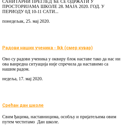
САНИТАРНИ ПРЕГЛЕД ЋЕ СЕ ОДРЖАТИ У
ПРОСТОРИЈАМА ШКОЛЕ 28. МАЈА 2020. ГОД. У
ПЕРИОДУ 0Д 10-11 САТИ...
понедељак, 25. мај 2020.
Радови наших ученика - Ikk (смер кувар)
Ово су радови ученика у оквиру блок наставе тако да нас ни
ова ванредна ситуација није спречила да наставимо са
нашим радом.
недеља, 17. мај 2020.
Срећан дан школе
Свим ђацима, наставницима, особљу и пријатељима овим
путем честитамо Дан школе.