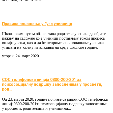
Правила понашања у Гугл учионици
Школа овим путем обавештава родитеље ученика да обрате
пажњу на садржаје које ученици постављају током процеса
онлајн учења, као и да ће непримерено понашање ученика
утицати на оцену из владања на крају школске године.
уторак, 24. март 2020.
СОС телефонска линија 0800-200-201 за
психосоцијалну подршку запосленима у просвети,
род…
Од 23. марта 2020. године почиње са радом СОС телефонска
линија0800-200-201за психосоцијалну подршку запосленима
у просвети, родитељима и ученицима...