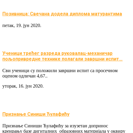
Позивница: Свечана додела диплома матурантима
петак, 19. јун 2020.
Ученици трећег разреда руковалац-механичар
пољопривредне технике полагали завршни испит…
Сви ученици су положили завршни испит са просечном
оценом одличан 4,67..
уторак, 16. јун 2020.
Признање Синиши Ћулафићу
Признање Синиши Ћулафићу за изузетан допринос
креирању базе дигиталних образовних материјала у оквиру