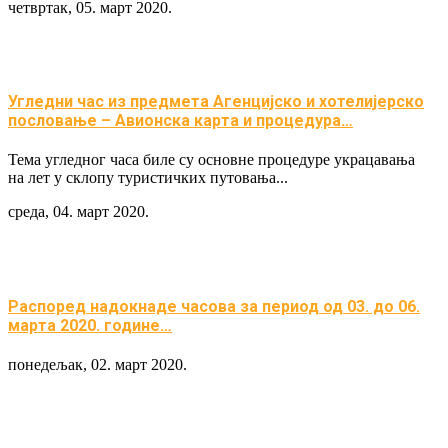
четвртак, 05. март 2020.
Угледни час из предмета Агенцијско и хотелијерско
пословање – Авионска карта и процедура…
Тема угледног часа биле су основне процедуре украцавања
на лет у склопу туристичких путовања...
среда, 04. март 2020.
Распоред надокнаде часова за период од 03. до 06.
марта 2020. године…
понедељак, 02. март 2020.