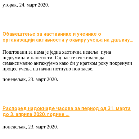
уторак, 24. март 2020.
Обавештење за наставнике и ученике о
организацији активности у оквиру учења на даљину…
Поштовани,за нама је једна хаотична недеља, пуна
недоумица и напетости. Од нас се очекивало да
семаксимално ангажујемо како би у кратком року покренули
процес учења на начин потпуно нов засве..
понедељак, 23. март 2020.
Распоред надокнаде часова за период од 31. марта
до 3. априла 2020. године …
понедељак, 23. март 2020.