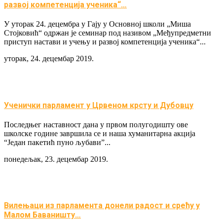
развој компетенција ученика“…
У уторак 24. децембра у Гају у Основној школи „Миша
Стојковић“ одржан је семинар под називом „Међупредметни
приступ настави и учењу и развој компетенција ученика“...
уторак, 24. децембар 2019.
Ученички парламент у Црвеном крсту и Дубовцу
Последњег наставност дана у првом полугодишту ове
школске године завршила се и наша хуманитарна акција
“Један пакетић пуно љубави”...
понедељак, 23. децембар 2019.
Вилењаци из парламента донели радост и срећу у
Малом Баваништу…