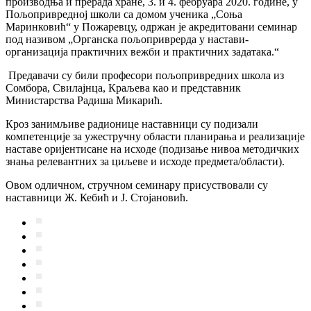
производња и прерада хране, 3. и 4. фебруара 2020. године, у
Пољопривредној школи са домом ученика „Соња
Маринковић“ у Пожаревцу, одржан је акредитовани семинар
под називом „Органска пољоприврерда у настави-
организација практичних вежби и практичних задатака.“
Предавачи су били професори пољопривредних школа из
Сомбора, Свилајнца, Краљева као и представник
Министарства Радиша Микарић.
Кроз занимљиве радионице наставници су подизали
компетенције за ужестручну области планирања и реализације
наставе оријентисане на исходе (подизање нивоа методичких
знања релевантних за циљеве и исходе предмета/области).
Овом одличном, стручном семинару присуствовали су
наставници Ж. Кебић и Ј. Стојановић.