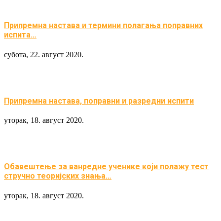
Припремна настава и термини полагања поправних
испита…
субота, 22. август 2020.
Припремна настава, поправни и разредни испити
уторак, 18. август 2020.
Обавештење за ванредне ученике који полажу тест
стручно теоријских знања…
уторак, 18. август 2020.