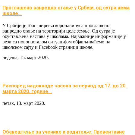
Проглашено ванредно стање у Србији, од сутра нема
школе…
У Србији је због ширења коронавируса проглашено
ванредно стање на територији целе земље. Од сутра је
обустављена настава у школама. Најважније информације у
вези са новонасталом ситуацијом објављиваћемо на
школском сајту и Facebook страници школе.
недеља, 15. март 2020.
Распоред надокнаде часова за период од 17. до 20.
марта 2020. године…
петак, 13. март 2020.
Обавештење за ученике и родитеље: Превентивне