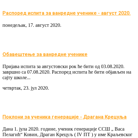
Распоред испита за вaнредне ученикe - август 2020.
понедељак, 17. август 2020.
Обавештење за ванредне ученике
Пријава испита за августовски рок ће бити од 03.08.2020.
завршно са 07.08.2020. Распоред испита ће бити објављен на
сајту школе...
четвртак, 23. јул 2020.
Поклони за ученика генерације - Драгана Крецуља
Дана 1. јула 2020. године, ученик генерације ССШ „ Васа
Пелагић“ Ковин, Драган Крецуљ ( IV ПТ ) у име Краљевског