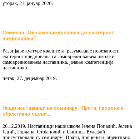
уторак, 21. јануар 2020.
Семинар „Од самовредновања до екстерног
вредновања“…
Развијање културе квалитета, разумевање повезаности
екстерног вредновања са самовредновањем школе и
самовредновањем наставника, јачање компетенција
наставника...
петак, 27. децембар 2019.
Наши наставници на семинару - Прати, процени и
објективно оцени…
26.12.2019. Наставници наше школе Јелена Попадић, Јелена
Јаџић, Гордана Стојановић и Синиша Ћулафић
присуствовали су семинару „Прати, процени и објективно