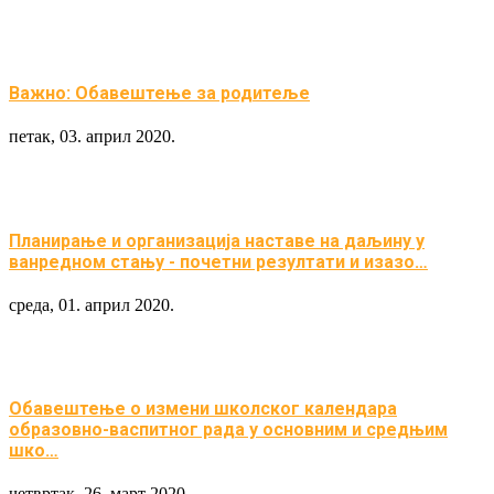
Важно: Обавештење за родитеље
петак, 03. април 2020.
Планирање и организација наставе на даљину у
ванредном стању - почетни резултати и изазо…
среда, 01. април 2020.
Обавештење о измени школског календара
образовно-васпитног рада у основним и средњим
шко…
четвртак, 26. март 2020.