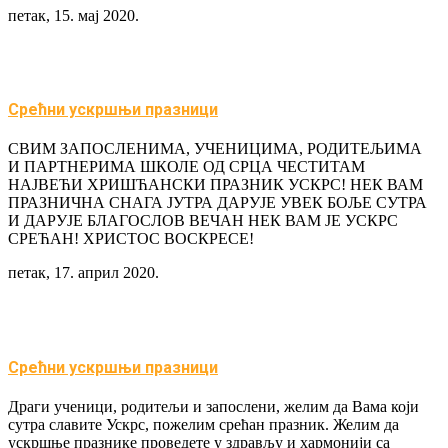
петак, 15. мај 2020.
Срећни ускршњи празници
СВИМ ЗАПОСЛЕНИМА, УЧЕНИЦИМА, РОДИТЕЉИМА
И ПАРТНЕРИМА ШКОЛЕ ОД СРЦА ЧЕСТИТАМ
НАЈВЕЋИ ХРИШЋАНСКИ ПРАЗНИК УСКРС! НЕК ВАМ
ПРАЗНИЧНА СНАГА ЈУТРА ДАРУЈЕ УВЕК БОЉЕ СУТРА
И ДАРУЈЕ БЛАГОСЛОВ ВЕЧАН НЕК ВАМ ЈЕ УСКРС
СРЕЋАН! ХРИСТОС ВОСКРЕСЕ!
петак, 17. април 2020.
Срећни ускршњи празници
Драги ученици, родитељи и запослени, желим да Вама који
сутра славите Ускрс, пожелим срећан празник. Желим да
ускршње празнике проведете у здрављу и хармонији са