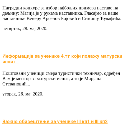
Наградни конкурс за избор најбољих примера наставе на
даљину: Магија је у рукама наставника. Гласајмо за наше
наставнике Венеру Арсенов Бојовић и Синишу Ћулафића.
четвртак, 28. мај 2020.
Информација за ученике 4.тт који полажу матурски
испит…
Поштовани ученици смера туристички техничар, одређен
Вам је ментор за матурски испит, а то је Мирјана
Стевановић...
уторак, 26. мај 2020.
Важно обавештење за ученике III кп1 и III кп2