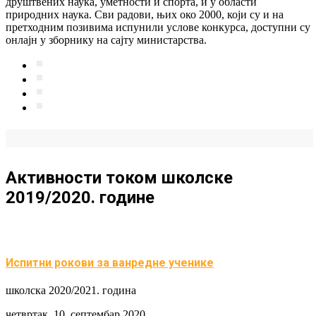
друштвених наука, уметности и спорта, и у области
природних наука. Сви радови, њих око 2000, који су и на
претходним позивима испунили услове конкурса, доступни су
онлајн у зборнику на сајту министарства.
Активности током школске
2019/2020. године
Испитни рокови за ванредне ученике
школска 2020/2021. година
четвртак, 10. септембар 2020.