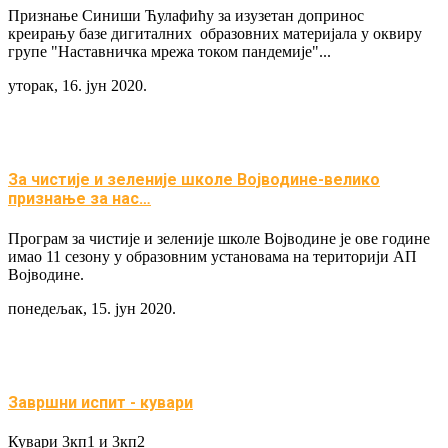
Признање Синиши Ћулафићу за изузетан допринос
креирању базе дигиталних образовних материјала у оквиру
групе "Наставничка мрежа током пандемије"...
уторак, 16. јун 2020.
За чистије и зеленије школе Војводине-велико
признање за нас…
Програм за чистије и зеленије школе Војводине је ове године
имао 11 сезону у образовним установама на територији АП
Војводине.
понедељак, 15. јун 2020.
Завршни испит - кувари
Кувари 3кп1 и 3кп2