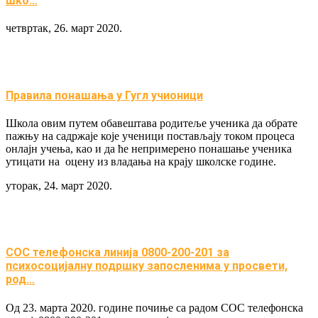
шко…
четвртак, 26. март 2020.
Правила понашања у Гугл учионици
Школа овим путем обавештава родитеље ученика да обрате
пажњу на садржаје које ученици постављају током процеса
онлајн учења, као и да ће непримерено понашање ученика
утицати на оцену из владања на крају школске године.
уторак, 24. март 2020.
СОС телефонска линија 0800-200-201 за
психосоцијалну подршку запосленима у просвети,
род…
Од 23. марта 2020. године почиње са радом СОС телефонска