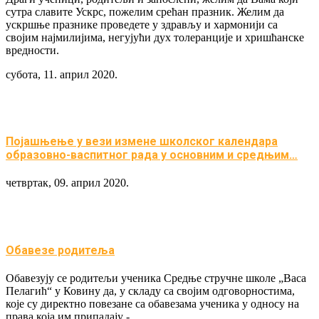
сутра славите Ускрс, пожелим срећан празник. Желим да
ускршње празнике проведете у здрављу и хармонији са
својим најмилијима, негујући дух толеранције и хришћанске
вредности.
субота, 11. април 2020.
Појашњење у вези измене школског календара
образовно-васпитног рада у основним и средњим…
четвртак, 09. април 2020.
Обавезе родитеља
Обавезују се родитељи ученика Средње стручне школе „Васа
Пелагић“ у Ковину да, у складу са својим одговорностима,
које су директно повезане са обавезама ученика у односу на
права која им припадају -