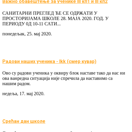
Важно обавештење за ученике III кп1 и III кп2
САНИТАРНИ ПРЕГЛЕД ЋЕ СЕ ОДРЖАТИ У
ПРОСТОРИЈАМА ШКОЛЕ 28. МАЈА 2020. ГОД. У
ПЕРИОДУ 0Д 10-11 САТИ...
понедељак, 25. мај 2020.
Радови наших ученика - Ikk (смер кувар)
Ово су радови ученика у оквиру блок наставе тако да нас ни
ова ванредна ситуација није спречила да наставимо са
нашим радом.
недеља, 17. мај 2020.
Срећан дан школе