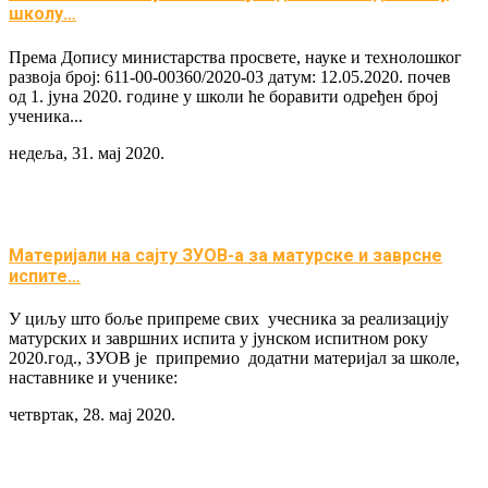
школу…
Према Допису министарства просвете, науке и технолошког
развоја број: 611-00-00360/2020-03 датум: 12.05.2020. почев
од 1. јуна 2020. године у школи ће боравити одређен број
ученика...
недеља, 31. мај 2020.
Материјали на сајту ЗУОВ-а за матурске и заврсне
испите…
У циљу што боље припреме свих учесника за реализацију
матурских и завршних испита у јунском испитном року
2020.год., ЗУОВ је припремио додатни материјал за школе,
наставнике и ученике:
четвртак, 28. мај 2020.