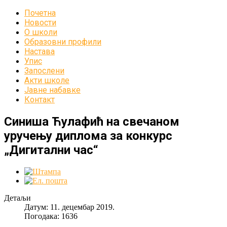
Почетна
Новости
О школи
Образовни профили
Настава
Упис
Запослени
Акти школе
Јавне набавке
Контакт
Синиша Ћулафић на свечаном
уручењу диплома за конкурс
„Дигитални час“
Детаљи
Датум: 11. децембар 2019.
Погодака: 1636