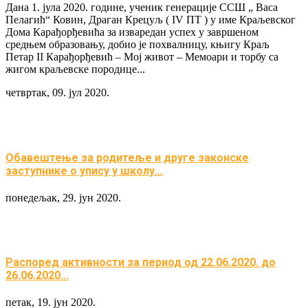
Дана 1. јула 2020. године, ученик генерације ССШ „ Васа
Пелагић“ Ковин, Драган Крецуљ ( IV ПТ ) у име Краљевског
Дома Карађорђевића за изваредан успех у завршеном
средњем образовању, добио је похвалницу, књигу Краљ
Петар II Карађорђевић – Мој живот – Мемоари и торбу са
жигом краљевске породице...
четвртак, 09. јул 2020.
Обавештење за родитеље и друге законске
заступнике о упису у школу…
понедељак, 29. јун 2020.
Распоред активности за период од 22.06.2020. до
26.06.2020…
петак, 19. јун 2020.