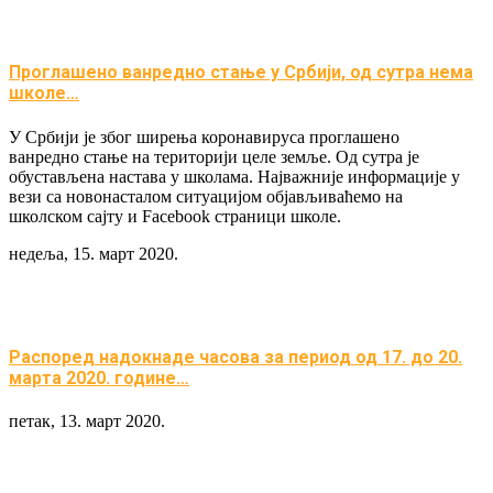
Проглашено ванредно стање у Србији, од сутра нема
школе…
У Србији је због ширења коронавируса проглашено
ванредно стање на територији целе земље. Од сутра је
обустављена настава у школама. Најважније информације у
вези са новонасталом ситуацијом објављиваћемо на
школском сајту и Facebook страници школе.
недеља, 15. март 2020.
Распоред надокнаде часова за период од 17. до 20.
марта 2020. године…
петак, 13. март 2020.