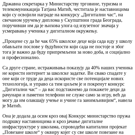
Државна секретарка у Министарству трговине, туризма и
телекомуникација Татјана Матић, честитала је наставницима
који су освојили награде на конкурсу „Дигитални час“, на
свечаном уручењу диплома у Скупштини града Београда,
поручивши им да је њихова улога од изузетног значаја у
усмеравању ученика у дигиталном окружењу.
„Процене су да ће чак 65% школске деце која сада иду у школу
обављати послове у будућности који сада не постоје и због
тога је важно да буду припремљени за ново доба, и социјално
и професионално.
Са друге стране, истраживања показују да 40% наших ученика
не користи интернет за школске задатке. Ви свако спадате у
оне који се труде да деца искористе све потенцијале нових
технологија, и управо са тим циљем је и покренут конкурс
„Дигитални час“ – да вас подстакнемо да покажете деци да
рачунари и паметни телефони не служе само за игру, већ да
могу да им олакшају учење и учине га занимљивијим“, навела
је Матић.
Она је додала да осим кроз овај Конкурс министарство пружа
подршку наставницима и кроз јачање дигиталне
инфраструктуре у школама, спроводећи капитални пројекат
„Повезане школе“ у оквиру којег су све школе повезане на