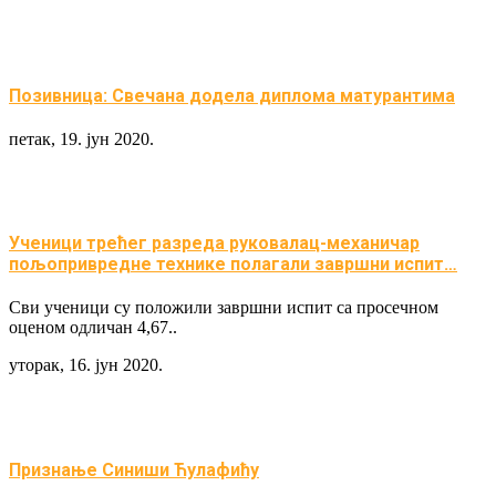
Позивница: Свечана додела диплома матурантима
петак, 19. јун 2020.
Ученици трећег разреда руковалац-механичар
пољопривредне технике полагали завршни испит…
Сви ученици су положили завршни испит са просечном
оценом одличан 4,67..
уторак, 16. јун 2020.
Признање Синиши Ћулафићу