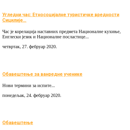
Угледни час: Етносоцијалне туристичке вредности
Сицилије…
Час је корелација наставних предмета Националне кухиње,
Енглески језик и Националне посластице...
четвртак, 27. фебруар 2020.
Обавештење за ванредне ученике
Нови термини за испите...
понедељак, 24. фебруар 2020.
Обавештење