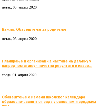
петак, 03. април 2020.
Важно: Обавештење за родитеље
петак, 03. април 2020.
Планирање и организација наставе на даљину у
ванредном стању - почетни резултати и изазо…
среда, 01. април 2020.
Обавештење о измени школског календара
образовно-васпитног рада у основним и средњим