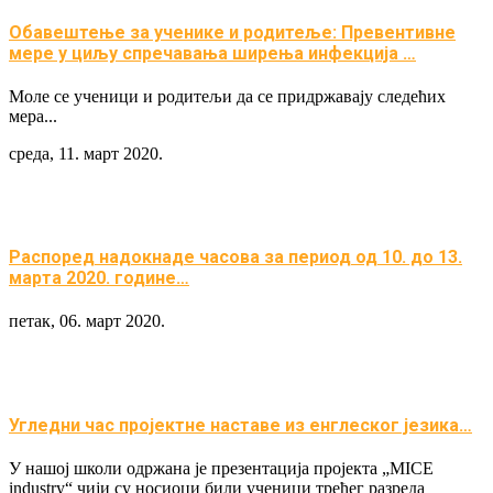
Обавештење за ученике и родитеље: Превентивне
мере у циљу спречавања ширења инфекција …
Моле се ученици и родитељи да се придржавају следећих
мера...
среда, 11. март 2020.
Распоред надокнаде часова за период од 10. до 13.
марта 2020. године…
петак, 06. март 2020.
Угледни час пројектне наставе из енглеског језика…
У нашој школи одржана је презентација пројекта „MICE
industry“ чији су носиоци били ученици трећег разреда