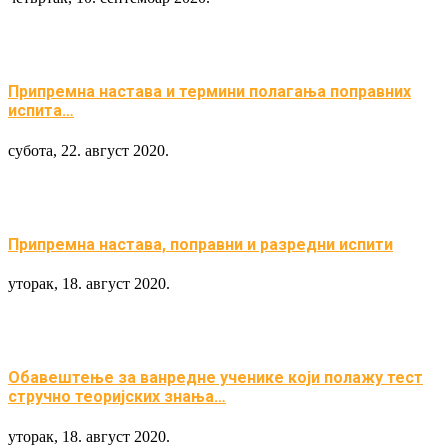
Припремна настава и термини полагања поправних
испита…
субота, 22. август 2020.
Припремна настава, поправни и разредни испити
уторак, 18. август 2020.
Обавештење за ванредне ученике који полажу тест
стручно теоријских знања…
уторак, 18. август 2020.