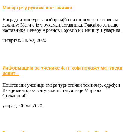
Магија је у рукама наставника
Наградни конкурс за избор најбољих примера наставе на
даљину: Магија је у рукама наставника. Гласајмо за наше
наставнике Венеру Арсенов Бојовић и Синишу Ћулафића.
четвртак, 28. мај 2020.
Информација за ученике 4.тт који полажу матурски
испит…
Поштовани ученици смера туристички техничар, одређен
Вам је ментор за матурски испит, а то је Мирјана
Стевановић...
уторак, 26. мај 2020.