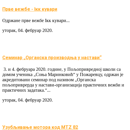
Прве вежбе - Iкк кувари
Одржане прве вежбе Iкк кувари...
уторак, 04. фебруар 2020.
Семинар „Органска производња у настави“
3. и 4. фебруара 2020. године, у Пољопривредној школи са
домом ученика „Соња Маринковић“ у Пожаревцу, одржан је
акредитовани семинар под називом „Органска
пољоприврерда у настави-организација практичних вежби и
практичних задатака.“...
уторак, 04. фебруар 2020.
Узубљивање мотора код MTZ 82