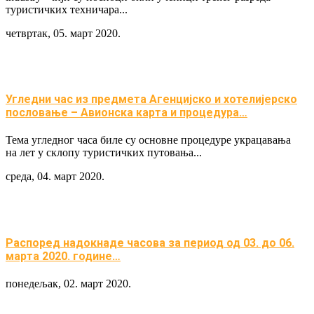
туристичких техничара...
четвртак, 05. март 2020.
Угледни час из предмета Агенцијско и хотелијерско
пословање – Авионска карта и процедура…
Тема угледног часа биле су основне процедуре украцавања
на лет у склопу туристичких путовања...
среда, 04. март 2020.
Распоред надокнаде часова за период од 03. до 06.
марта 2020. године…
понедељак, 02. март 2020.