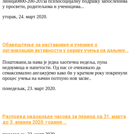
линија0800-200-201за психосоцијалну подршку запосленима
у просвети, родитељима и ученицима...
уторак, 24. март 2020.
Обавештење за наставнике и ученике о
организацији активности у оквиру учења на даљину…
Поштовани,за нама је једна хаотична недеља, пуна
недоумица и напетости. Од нас се очекивало да
семаксимално ангажујемо како би у кратком року покренули
процес учења на начин потпуно нов засве..
понедељак, 23. март 2020.
Распоред надокнаде часова за период од 31. марта
до 3. априла 2020. године …