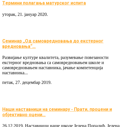
Tермини полагања матурског испита
уторак, 21. јануар 2020.
Семинар „Од самовредновања до екстерног
вредновања“…
Развијање културе квалитета, разумевање повезаности
екстерног вредновања са самовредновањем школе и
самовредновањем наставника, јачање компетенција
наставника...
петак, 27. децембар 2019.
Наши наставници на семинару - Прати, процени и
објективно оцени…
26.12.2019. Наставници наше школе Јелена Попадић, Јелена