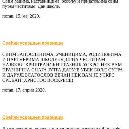
Свим ђацима, наставницима, особљу и пријатељима овим
путем честитамо Дан школе.
петак, 15. мај 2020.
Срећни ускршњи празници
СВИМ ЗАПОСЛЕНИМА, УЧЕНИЦИМА, РОДИТЕЉИМА
И ПАРТНЕРИМА ШКОЛЕ ОД СРЦА ЧЕСТИТАМ
НАЈВЕЋИ ХРИШЋАНСКИ ПРАЗНИК УСКРС! НЕК ВАМ
ПРАЗНИЧНА СНАГА ЈУТРА ДАРУЈЕ УВЕК БОЉЕ СУТРА
И ДАРУЈЕ БЛАГОСЛОВ ВЕЧАН НЕК ВАМ ЈЕ УСКРС
СРЕЋАН! ХРИСТОС ВОСКРЕСЕ!
петак, 17. април 2020.
Срећни ускршњи празници
Драги ученици, родитељи и запослени, желим да Вама који