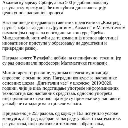
Академску мрежу Србије, а око 500 је добило локалну
рачунарску мрежу која ће омогућити дигитализацију
целокупног наставног процеса.
Наставнике је поздравио и саветник председника „Комтрејд
групе“, која је заједно са Друштвом „Алмаги“ и Математичком
гимназијом подржала овогодишњи конкурс, Срећко
Миодраговић, истичући да та компанија препознаје утицај
иновативног приступа у образовању на друштвени и
привредни развој.
Награда колеге Ћулафића добија на специфичној тежини јер
су рад оцењивали професори Математичке гимназије.
Министарство трговине, туризма и телекомуникација
спровело је осми по реду Наградни конкурс за наставнике
основних школа „Дигитални час“ у школској 2019/2020.
години, чији је циљ подстицање употребе информационих
технологија као наставних средстава, односно употреба
информационих технологија које су примењиве у настави и
усклађене са задацима и циљевима часа.
Пријављено је 255 радова, од којих је 163 испунило услове
конкурса, а 51 рад одабран за награду у области математике,
рачунарства, информатике и техничког образовања,