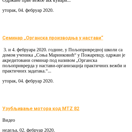
Одржане прве вежбе Iкк кувари...
уторак, 04. фебруар 2020.
Семинар „Органска производња у настави“
3. и 4. фебруара 2020. године, у Пољопривредној школи са
домом ученика „Соња Маринковић“ у Пожаревцу, одржан је
акредитовани семинар под називом „Органска
пољоприврерда у настави-организација практичних вежби и
практичних задатака.“...
уторак, 04. фебруар 2020.
Узубљивање мотора код MTZ 82
Видео
недеља, 02. фебруар 2020.