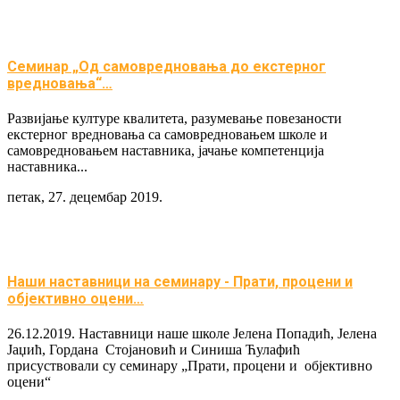
Семинар „Од самовредновања до екстерног
вредновања“…
Развијање културе квалитета, разумевање повезаности
екстерног вредновања са самовредновањем школе и
самовредновањем наставника, јачање компетенција
наставника...
петак, 27. децембар 2019.
Наши наставници на семинару - Прати, процени и
објективно оцени…
26.12.2019. Наставници наше школе Јелена Попадић, Јелена
Јаџић, Гордана Стојановић и Синиша Ћулафић
присуствовали су семинару „Прати, процени и објективно
оцени“