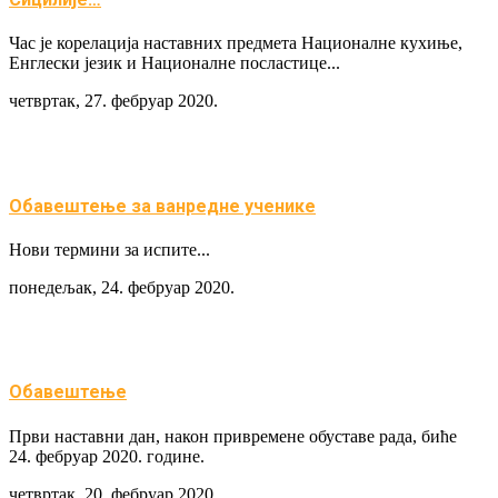
Час је корелација наставних предмета Националне кухиње,
Енглески језик и Националне посластице...
четвртак, 27. фебруар 2020.
Обавештење за ванредне ученике
Нови термини за испите...
понедељак, 24. фебруар 2020.
Обавештење
Први наставни дан, након привремене обуставе рада, биће
24. фебруар 2020. године.
четвртак, 20. фебруар 2020.