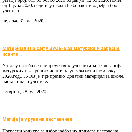
развоја број: 611-00-00360/2020-03 датум: 12.05.2020. почев
од 1. јуна 2020. године у школи ће боравити одређен број
ученика...
недеља, 31. мај 2020.
Материјали на сајту ЗУОВ-а за матурске и заврсне
испите…
У циљу што боље припреме свих учесника за реализацију
матурских и завршних испита у јунском испитном року
2020.год., ЗУОВ је припремио додатни материјал за школе,
наставнике и ученике:
четвртак, 28. мај 2020.
Магија је у рукама наставника
Наградни конкурс за избор најбољих примера наставе на