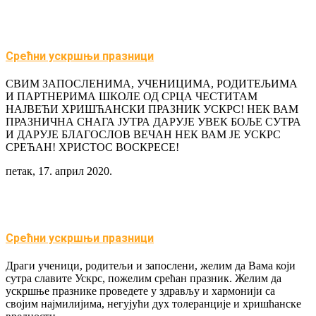
Срећни ускршњи празници
СВИМ ЗАПОСЛЕНИМА, УЧЕНИЦИМА, РОДИТЕЉИМА
И ПАРТНЕРИМА ШКОЛЕ ОД СРЦА ЧЕСТИТАМ
НАЈВЕЋИ ХРИШЋАНСКИ ПРАЗНИК УСКРС! НЕК ВАМ
ПРАЗНИЧНА СНАГА ЈУТРА ДАРУЈЕ УВЕК БОЉЕ СУТРА
И ДАРУЈЕ БЛАГОСЛОВ ВЕЧАН НЕК ВАМ ЈЕ УСКРС
СРЕЋАН! ХРИСТОС ВОСКРЕСЕ!
петак, 17. април 2020.
Срећни ускршњи празници
Драги ученици, родитељи и запослени, желим да Вама који
сутра славите Ускрс, пожелим срећан празник. Желим да
ускршње празнике проведете у здрављу и хармонији са
својим најмилијима, негујући дух толеранције и хришћанске