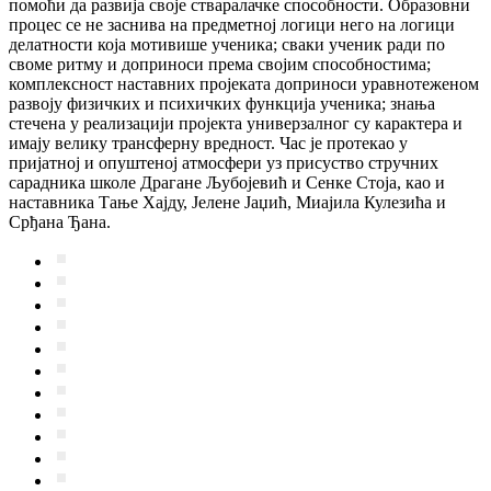
помоћи да развија своје стваралачке способности. Образовни
процес се не заснива на предметној логици него на логици
делатности која мотивише ученика; сваки ученик ради по
своме ритму и доприноси према својим способностима;
комплексност наст­авних пројеката доприноси уравнотеженом
развоју физичких и психичких функција ученика; знања
стечена у реализацији пројекта универзалног су карактера и
имају велику трансферну вредност. Час је протекао у
пријатној и опуштеној атмосфери уз присуство стручних
сарадника школе Драгане Љубојевић и Сенке Стоја, као и
наставника Тање Хајду, Јелене Јаџић, Миајила Кулезића и
Срђана Ђана.