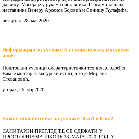
даљину: Магија је у рукама наставника. Гласајмо за наше
наставнике Венеру Арсенов Бојовић и Синишу Ћулафића.
четвртак, 28. мај 2020.
Информација за ученике 4.тт који полажу матурски
испит…
Поштовани ученици смера туристички техничар, одређен
Вам је ментор за матурски испит, а то је Мирјана
Стевановић...
уторак, 26. мај 2020.
Важно обавештење за ученике III кп1 и III кп2
САНИТАРНИ ПРЕГЛЕД ЋЕ СЕ ОДРЖАТИ У
ПРОСТОРИЈАМА ШКОЛЕ 28. МАЈА 2020. ГОД. У