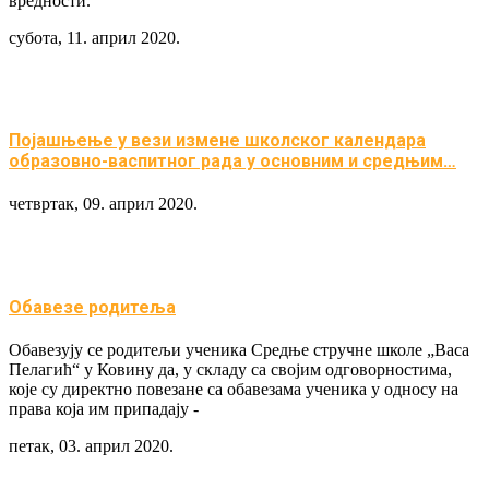
вредности.
субота, 11. април 2020.
Појашњење у вези измене школског календара
образовно-васпитног рада у основним и средњим…
четвртак, 09. април 2020.
Обавезе родитеља
Обавезују се родитељи ученика Средње стручне школе „Васа
Пелагић“ у Ковину да, у складу са својим одговорностима,
које су директно повезане са обавезама ученика у односу на
права која им припадају -
петак, 03. април 2020.