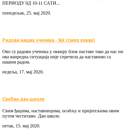
ПЕРИОДУ 0Д 10-11 САТИ...
понедељак, 25. мај 2020.
Радови наших ученика - Ikk (смер кувар)
Ово су радови ученика у оквиру блок наставе тако да нас ни
ова ванредна ситуација није спречила да наставимо са
нашим радом.
недеља, 17. мај 2020.
Срећан дан школе
Свим ђацима, наставницима, особљу и пријатељима овим
путем честитамо Дан школе.
петак, 15. мај 2020.