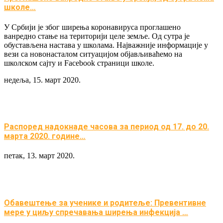
школе…
У Србији је због ширења коронавируса проглашено
ванредно стање на територији целе земље. Од сутра је
обустављена настава у школама. Најважније информације у
вези са новонасталом ситуацијом објављиваћемо на
школском сајту и Facebook страници школе.
недеља, 15. март 2020.
Распоред надокнаде часова за период од 17. до 20.
марта 2020. године…
петак, 13. март 2020.
Обавештење за ученике и родитеље: Превентивне
мере у циљу спречавања ширења инфекција …