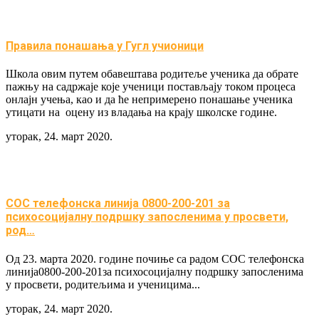
Правила понашања у Гугл учионици
Школа овим путем обавештава родитеље ученика да обрате
пажњу на садржаје које ученици постављају током процеса
онлајн учења, као и да ће непримерено понашање ученика
утицати на оцену из владања на крају школске године.
уторак, 24. март 2020.
СОС телефонска линија 0800-200-201 за
психосоцијалну подршку запосленима у просвети,
род…
Од 23. марта 2020. године почиње са радом СОС телефонска
линија0800-200-201за психосоцијалну подршку запосленима
у просвети, родитељима и ученицима...
уторак, 24. март 2020.