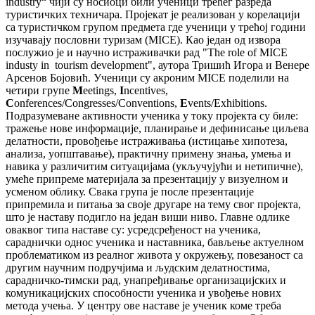
industry“ чији су носиоци били ученици трећег разреда
туристичких техничара. Пројекат je реализован у корелацији
са туристичком групом предмета где ученици у трећој години
изучавају пословни туризам (МICE). Као један од извора
послужио је и научно истраживачки рад "Тhe role of MICE
industy in tourism development", аутора Тришић Игора и Венере
Арсенов Бојовић. Ученици су акроним MICE поделили на
четири групе
M
eetings,
I
ncentives,
C
onferences/Congresses/Conventions,
E
vents/Exhibitions.
Подразумеване активности ученика у току пројекта су биле:
тражење нове информације, планирање и дефинисање циљева
делатности, провођење истраживања (истицање хипотеза,
анализа, уопштавање), практичну примену знања, умења и
навика у различитим ситуацијама (укључујући и нетип­ичне),
умеће припреме материјала за презентацију у визуелном и
усменом облику. Свака група је после презентације
припремила и питања за своје другаре на тему свог пројекта,
што је наставу подигло на један виши ниво. Главне одлике
оваквог типа наставе су: усредс­ређеност на ученика,
сараднички однос ученика и наставника, бављење актуелном
проблематиком из реалног живота у окружењу, повезаност са
другим научним подручјима и људским делатностима,
сарадничко-тимски рад, унапређивање организ­ацијских и
комуникацијских способности ученика и увођење нових
метода учења. У центру ове наставе је ученик коме треба