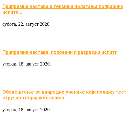
Припремна настава и термини полагања поправних
испита…
субота, 22. август 2020.
Припремна настава, поправни и разредни испити
уторак, 18. август 2020.
Обавештење за ванредне ученике који полажу тест
стручно теоријских знања…
уторак, 18. август 2020.