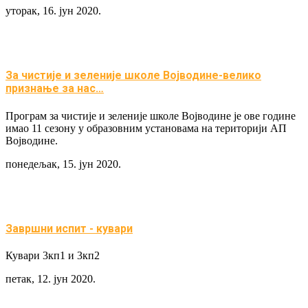
уторак, 16. јун 2020.
За чистије и зеленије школе Војводине-велико
признање за нас…
Програм за чистије и зеленије школе Војводине је ове године
имао 11 сезону у образовним установама на територији АП
Војводине.
понедељак, 15. јун 2020.
Завршни испит - кувари
Кувари 3кп1 и 3кп2
петак, 12. јун 2020.