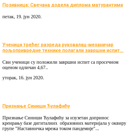
Позивница: Свечана додела диплома матурантима
петак, 19. јун 2020.
Ученици трећег разреда руковалац-механичар
пољопривредне технике полагали завршни испит…
Сви ученици су положили завршни испит са просечном
оценом одличан 4,67..
уторак, 16. јун 2020.
Признање Синиши Ћулафићу
Признање Синиши Ћулафићу за изузетан допринос
креирању базе дигиталних образовних материјала у оквиру
групе "Наставничка мрежа током пандемије"...