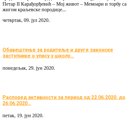
Петар II Карађорђевић – Мој живот – Мемоари и торбу са
жигом краљевске породице...
четвртак, 09. јул 2020.
Обавештење за родитеље и друге законске
заступнике о упису у школу…
понедељак, 29. јун 2020.
Распоред активности за период од 22.06.2020. до
26.06.2020…
петак, 19. јун 2020.