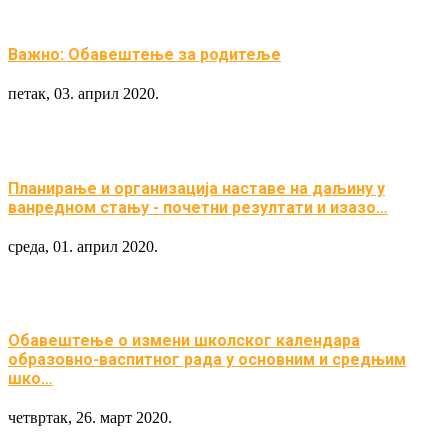
Важно: Обавештење за родитеље
петак, 03. април 2020.
Планирање и организација наставе на даљину у
ванредном стању - почетни резултати и изазо…
среда, 01. април 2020.
Обавештење о измени школског календара
образовно-васпитног рада у основним и средњим
шко…
четвртак, 26. март 2020.