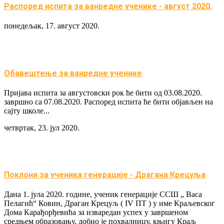
Распоред испита за вaнредне ученикe - август 2020.
понедељак, 17. август 2020.
Обавештење за ванредне ученике
Пријава испита за августовски рок ће бити од 03.08.2020.
завршно са 07.08.2020. Распоред испита ће бити објављен на
сајту школе...
четвртак, 23. јул 2020.
Поклони за ученика генерације - Драгана Крецуља
Дана 1. јула 2020. године, ученик генерације ССШ „ Васа
Пелагић“ Ковин, Драган Крецуљ ( IV ПТ ) у име Краљевског
Дома Карађорђевића за изваредан успех у завршеном
средњем образовању, добио је похвалницу, књигу Краљ