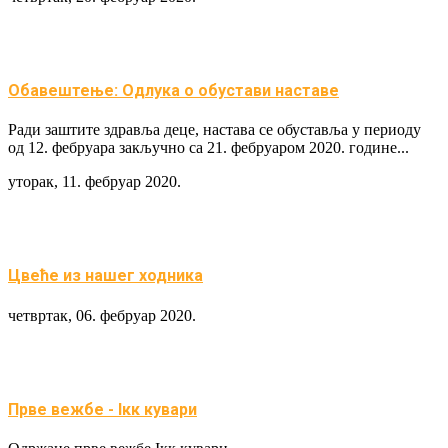
Обавештење: Одлука о обустави наставе
Ради заштите здравља деце, настава се обуставља у периоду
од 12. фебруара закључно са 21. фебруаром 2020. године...
уторак, 11. фебруар 2020.
Цвеће из нашег ходника
четвртак, 06. фебруар 2020.
Прве вежбе - Iкк кувари