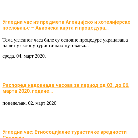
Угледни час из предмета Агенцијско и хотелијерско
пословање – Авионска карта и процедура…
Тема угледног часа биле су основне процедуре украцавања
на лет у склопу туристичких путовања...
среда, 04. март 2020.
Распоред надокнаде часова за период од 03. до 06.
марта 2020. године…
понедељак, 02. март 2020.
Угледни час: Етносоцијалне туристичке вредности
Сицилије…