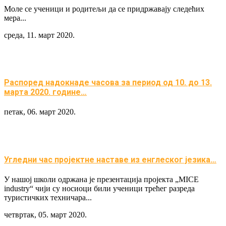
Моле се ученици и родитељи да се придржавају следећих
мера...
среда, 11. март 2020.
Распоред надокнаде часова за период од 10. до 13.
марта 2020. године…
петак, 06. март 2020.
Угледни час пројектне наставе из енглеског језика…
У нашој школи одржана је презентација пројекта „MICE
industry“ чији су носиоци били ученици трећег разреда
туристичких техничара...
четвртак, 05. март 2020.