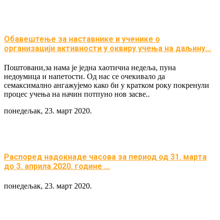
Обавештење за наставнике и ученике о
организацији активности у оквиру учења на даљину…
Поштовани,за нама је једна хаотична недеља, пуна
недоумица и напетости. Од нас се очекивало да
семаксимално ангажујемо како би у кратком року покренули
процес учења на начин потпуно нов засве..
понедељак, 23. март 2020.
Распоред надокнаде часова за период од 31. марта
до 3. априла 2020. године …
понедељак, 23. март 2020.